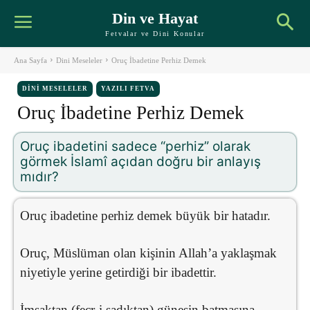
Din ve Hayat
Fetvalar ve Dini Konular
Ana Sayfa
Dini Meseleler
Oruç İbadetine Perhiz Demek
DINI MESELELER
YAZILI FETVA
Oruç İbadetine Perhiz Demek
Oruç ibadetini sadece “perhiz” olarak
görmek İslamî açıdan doğru bir anlayış
mıdır?
Oruç ibadetine perhiz demek büyük bir hatadır.
Oruç, Müslüman olan kişinin Allah’a yaklaşmak
niyetiyle yerine getirdiği bir ibadettir.
İmsaktan (fecr-i sadıktan) güneşin batmasına