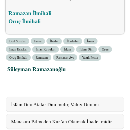
Ramazan İlmihali
Oruç İlmihali
Dini Sorular
Fetva
İbadet
İbadetler
İman
İman Esasları
İman Konuları
İslam
İslam Dini
Oruç
Oruç İlmihali
Ramazan
Ramazan Ayı
Yazılı Fetva
Süleyman Ramazanoğlu
İslâm Dini Atalar Dini midir, Vahiy Dini mi
Manasını Bilmeden Kur’an Okumak İbadet midir