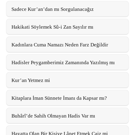
Sadece Kur’an’dan mı Sorgulanacağız
Hakikati Söylemek Sû-i Zan Sayılır mı
Kadınlara Cuma Namazı Neden Farz Değildir
Hadisler Peygamberimiz Zamanında Yazılmış mı
Kur’an Yetmez mi
Kitaplara İman Sünnete İmanı da Kapsar mı?
Buhârî’de Sahih Olmayan Hadis Var mı
Hayatta Olan Bir Kişiye Lânet Etmek Caiz mi