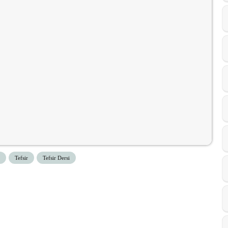
Tefsir
Tefsir Dersi