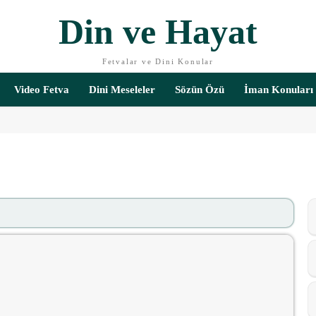
Din ve Hayat
Fetvalar ve Dini Konular
Video Fetva
Dini Meseleler
Sözün Özü
İman Konuları