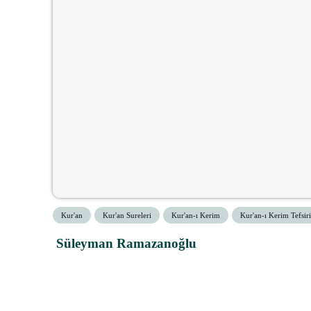
Kur'an
Kur'an Sureleri
Kur'an-ı Kerim
Kur'an-ı Kerim Tefsiri
Süleyman Ramazanoğlu