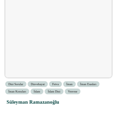
Dini Sorular
Dinvehayat
Fetva
İman
İman Esasları
İman Konuları
İslam
İslam Dini
Vesvese
Süleyman Ramazanoğlu