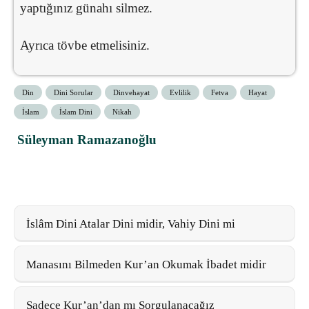
yaptığınız günahı silmez.
Ayrıca tövbe etmelisiniz.
Din
Dini Sorular
Dinvehayat
Evlilik
Fetva
Hayat
İslam
İslam Dini
Nikah
Süleyman Ramazanoğlu
İslâm Dini Atalar Dini midir, Vahiy Dini mi
Manasını Bilmeden Kur’an Okumak İbadet midir
Sadece Kur’an’dan mı Sorgulanacağız