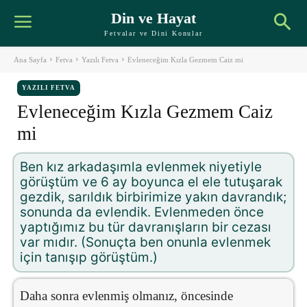
Din ve Hayat
Fetvalar ve Dini Konular
Ana Sayfa
Fetva
Yazılı Fetva
Evleneceğim Kızla Gezmem Caiz mi
YAZILI FETVA
Evleneceğim Kızla Gezmem Caiz
mi
Ben kız arkadaşımla evlenmek niyetiyle
görüştüm ve 6 ay boyunca el ele tutuşarak
gezdik, sarıldık birbirimize yakın davrandık;
sonunda da evlendik. Evlenmeden önce
yaptığımız bu tür davranışların bir cezası
var mıdır. (Sonuçta ben onunla evlenmek
için tanışıp görüştüm.)
Daha sonra evlenmiş olmanız, öncesinde