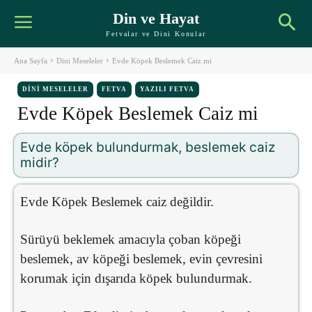
Din ve Hayat
Fetvalar ve Dini Konular
Ana Sayfa
Dini Meseleler
Evde Köpek Beslemek Caiz mi
DINI MESELELER
FETVA
YAZILI FETVA
Evde Köpek Beslemek Caiz mi
Evde köpek bulundurmak, beslemek caiz
midir?
Evde Köpek Beslemek caiz değildir.
Sürüyü beklemek amacıyla çoban köpeği
beslemek, av köpeği beslemek, evin çevresini
korumak için dışarıda köpek bulundurmak.