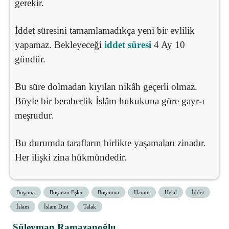
gerekir.
İddet süresini tamamlamadıkça yeni bir evlilik
yapamaz. Bekleyeceği
iddet süresi
4 Ay 10
gündür.
Bu süre dolmadan kıyılan nikâh geçerli olmaz.
Böyle bir beraberlik İslâm hukukuna göre gayr-ı
meşrudur.
Bu durumda tarafların birlikte yaşamaları zinadır.
Her ilişki zina hükmündedir.
Boşama
Boşanan Eşler
Boşanma
Haram
Helal
İddet
İslam
İslam Dini
Talak
Süleyman Ramazanoğlu