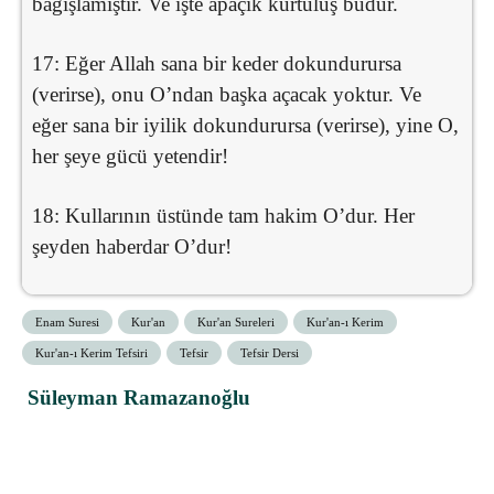
bağışlamıştır. Ve işte apaçık kurtuluş budur.
17: Eğer Allah sana bir keder dokundurursa
(verirse), onu O’ndan başka açacak yoktur. Ve
eğer sana bir iyilik dokundurursa (verirse), yine O,
her şeye gücü yetendir!
18: Kullarının üstünde tam hakim O’dur. Her
şeyden haberdar O’dur!
Enam Suresi
Kur'an
Kur'an Sureleri
Kur'an-ı Kerim
Kur'an-ı Kerim Tefsiri
Tefsir
Tefsir Dersi
Süleyman Ramazanoğlu