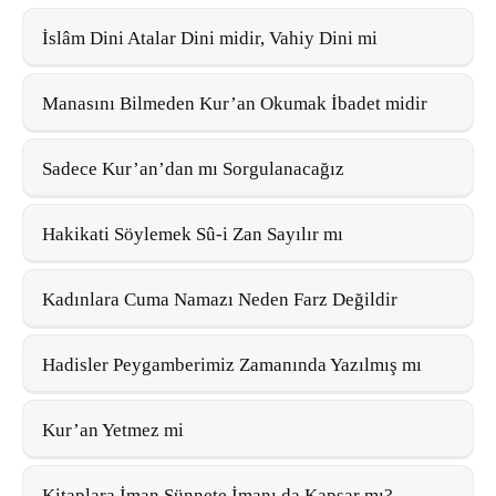
İslâm Dini Atalar Dini midir, Vahiy Dini mi
Manasını Bilmeden Kur’an Okumak İbadet midir
Sadece Kur’an’dan mı Sorgulanacağız
Hakikati Söylemek Sû-i Zan Sayılır mı
Kadınlara Cuma Namazı Neden Farz Değildir
Hadisler Peygamberimiz Zamanında Yazılmış mı
Kur’an Yetmez mi
Kitaplara İman Sünnete İmanı da Kapsar mı?