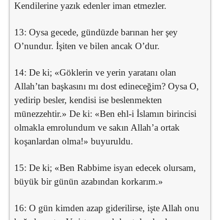
Kendilerine yazık edenler iman etmezler.
13: Oysa gecede, gündüzde barınan her şey
O’nundur. İşiten ve bilen ancak O’dur.
14: De ki; «Göklerin ve yerin yaratanı olan
Allah’tan başkasını mı dost edineceğim? Oysa O,
yedirip besler, kendisi ise beslenmekten
münezzehtir.» De ki: «Ben ehl-i İslamın birincisi
olmakla emrolundum ve sakın Allah’a ortak
koşanlardan olma!» buyuruldu.
15: De ki; «Ben Rabbime isyan edecek olursam,
büyük bir günün azabından korkarım.»
16: O gün kimden azap giderilirse, işte Allah onu