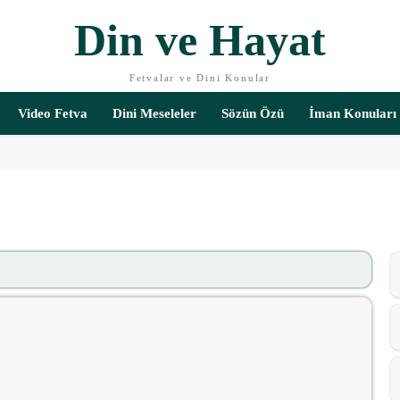
Din ve Hayat
Fetvalar ve Dini Konular
Video Fetva
Dini Meseleler
Sözün Özü
İman Konuları