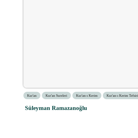
Kur'an
Kur'an Sureleri
Kur'an-ı Kerim
Kur'an-ı Kerim Tefsiri
Süleyman Ramazanoğlu