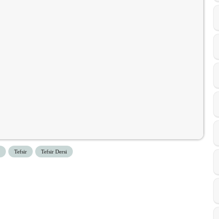
Tefsir
Tefsir Dersi