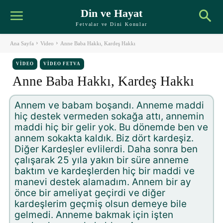
Din ve Hayat
Fetvalar ve Dini Konular
Ana Sayfa
Video
Anne Baba Hakkı, Kardeş Hakkı
VIDEO
VIDEO FETVA
Anne Baba Hakkı, Kardeş Hakkı
Annem ve babam boşandı. Anneme maddi
hiç destek vermeden sokağa attı, annemin
maddi hiç bir gelir yok. Bu dönemde ben ve
annem sokakta kaldık. Biz dört kardeşiz.
Diğer Kardeşler evlilerdi. Daha sonra ben
çalışarak 25 yıla yakın bir süre anneme
baktım ve kardeşlerden hiç bir maddi ve
manevi destek alamadım. Annem bir ay
önce bir ameliyat geçirdi ve diğer
kardeşlerim geçmiş olsun demeye bile
gelmedi. Anneme bakmak için işten