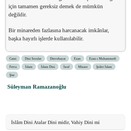
için tamamen gereksiz demek de mümkün
değildir.
Bir minareden fazlasına harcanacak imkânlar,
başka hayırlı işlerde kullanılabilir.
Cami
Dini Sorular
Dinvehayat
Ezan
Ezan-ı Muhammedi
Fetva
İslam
İslam Dini
İsraf
Minare
Şeâiri İslam
Şiar
Süleyman Ramazanoğlu
İslâm Dini Atalar Dini midir, Vahiy Dini mi