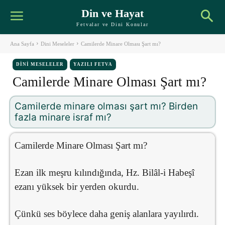
Din ve Hayat
Fetvalar ve Dini Konular
Ana Sayfa
Dini Meseleler
Camilerde Minare Olması Şart mı?
DINI MESELELER
YAZILI FETVA
Camilerde Minare Olması Şart mı?
Camilerde minare olması şart mı? Birden
fazla minare israf mı?
Camilerde Minare Olması Şart mı?
Ezan ilk meşru kılındığında, Hz. Bilâl-i Habeşî
ezanı yüksek bir yerden okurdu.
Çünkü ses böylece daha geniş alanlara yayılırdı.