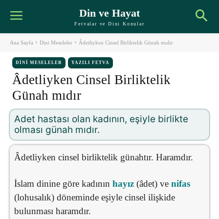
Din ve Hayat
Fetvalar ve Dini Konular
Ana Sayfa
Dini Meseleler
Âdetliyken Cinsel Birliktelik Günah mıdır
DINI MESELELER
YAZILI FETVA
Âdetliyken Cinsel Birliktelik
Günah mıdır
Adet hastası olan kadının, eşiyle birlikte
olması günah mıdır.
Âdetliyken cinsel birliktelik günahtır. Haramdır.
İslam dinine göre kadının
hayız
(âdet) ve
nifas
(lohusalık) döneminde eşiyle cinsel ilişkide
bulunması haramdır.