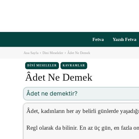
Fetva
Yazılı Fetva
Ana Sayfa
Dini Meseleler
Âdet Ne Demek
DINI MESELELER
KAVRAMLAR
Âdet Ne Demek
Âdet ne demektir?
Âdet, kadınların her ay belirli günlerde yaşadı
Regl olarak da bilinir. En az üç gün, en fazla 