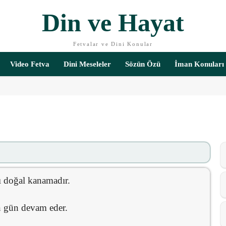
Din ve Hayat
Fetvalar ve Dini Konular
Video Fetva
Dini Meseleler
Sözün Özü
İman Konuları
ğı doğal kanamadır.
on gün devam eder.