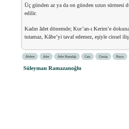
Üç günden az ya da on günden uzun sürmesi 
edilir.
Kadın âdet dönemde; Kur’an-ı Kerim’e dokun
tutamaz, Kâbe’yi tavaf edemez, eşiyle cinsel il
Abdest
Adet
Adet Hastalığı
Caiz
Cünüp
Hayız
Süleyman Ramazanoğlu