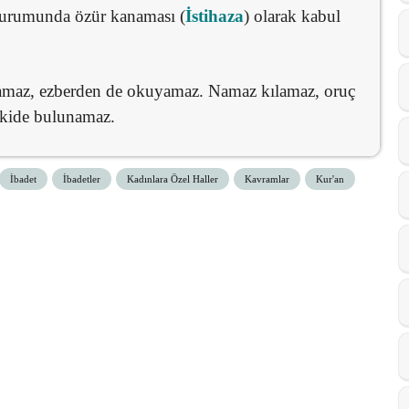
durumunda özür kanaması (
İstihaza
) olarak kabul
amaz, ezberden de okuyamaz. Namaz kılamaz, oruç
işkide bulunamaz.
İbadet
İbadetler
Kadınlara Özel Haller
Kavramlar
Kur'an