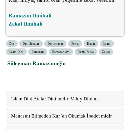
Ramazan İlmihali
Zekat İlmihali
Din
Dini Sorular
Dinvehayat
Fetva
Hayat
İslam
İslam Dini
Ramazan
Ramazan Ayı
Yazılı Fetva
Zekat
Süleyman Ramazanoğlu
İslâm Dini Atalar Dini midir, Vahiy Dini mi
Manasını Bilmeden Kur’an Okumak İbadet midir