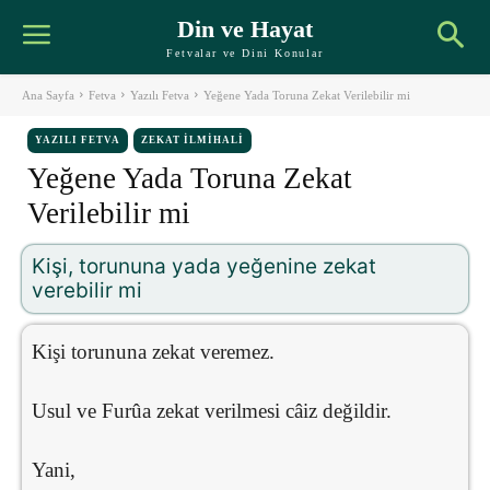
Din ve Hayat
Fetvalar ve Dini Konular
Ana Sayfa
Fetva
Yazılı Fetva
Yeğene Yada Toruna Zekat Verilebilir mi
YAZILI FETVA
ZEKAT İLMIHALI
Yeğene Yada Toruna Zekat
Verilebilir mi
Kişi, torununa yada yeğenine zekat
verebilir mi
Kişi torununa zekat veremez.
Usul ve Furûa zekat verilmesi câiz değildir.
Yani,