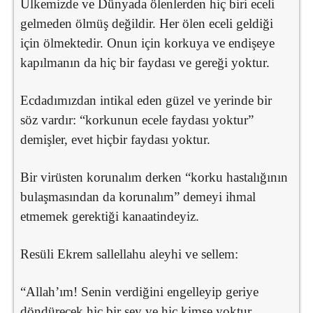
Ülkemizde ve Dünyada ölenlerden hiç biri eceli
gelmeden ölmüş değildir. Her ölen eceli geldiği
için ölmektedir. Onun için korkuya ve endişeye
kapılmanın da hiç bir faydası ve gereği yoktur.
Ecdadımızdan intikal eden güzel ve yerinde bir
söz vardır: “korkunun ecele faydası yoktur”
demişler, evet hiçbir faydası yoktur.
Bir virüsten korunalım derken “korku hastalığının
bulaşmasından da korunalım” demeyi ihmal
etmemek gerektiği kanaatindeyiz.
Resüli Ekrem sallellahu aleyhi ve sellem:
“Allah’ım! Senin verdiğini engelleyip geriye
döndürecek hiç bir şey ve hiç kimse yoktur,