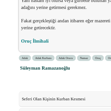
Yani hastam iyi olursa veya gurbette bulunan y
adağını yerine getirmesi gerekmez.
Fakat gerçekleştiği andan itibaren eğer mazeret
yerine getirecektir.
Oruç İlmihali
Adak
Adak Kurbanı
Adak Orucu
Namaz
Oruç
Or
Süleyman Ramazanoğlu
Seferi Olan Kişinin Kurban Kesmesi