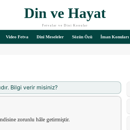
Din ve Hayat
Fetvalar ve Dini Konular
Video Fetva
Dini Meseleler
Sözün Özü
İman Konuları
ır. Bilgi verir misiniz?
disine zorunlu hâle getirmiştir.