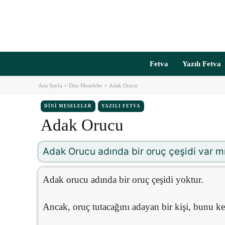
Fetva
Yazılı Fetva
Ana Sayfa
Dini Meseleler
Adak Orucu
DINI MESELELER
YAZILI FETVA
Adak Orucu
Adak Orucu adında bir oruç çeşidi var mıd
Adak orucu adında bir oruç çeşidi yoktur.
Ancak, oruç tutacağını adayan bir kişi, bunu ken