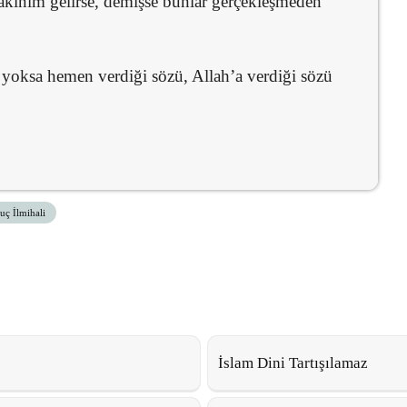
akınım gelirse, demişse bunlar gerçekleşmeden
i yoksa hemen verdiği sözü, Allah’a verdiği sözü
uç İlmihali
İslam Dini Tartışılamaz