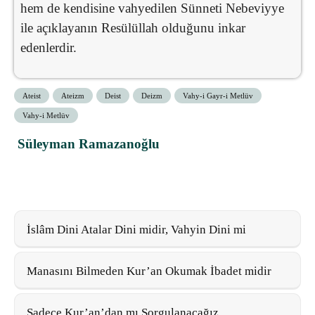
hem de kendisine vahyedilen Sünneti Nebeviyye
ile açıklayanın Resülüllah olduğunu inkar
edenlerdir.
Ateist
Ateizm
Deist
Deizm
Vahy-i Gayr-i Metlüv
Vahy-i Metlüv
Süleyman Ramazanoğlu
İslâm Dini Atalar Dini midir, Vahyin Dini mi
Manasını Bilmeden Kur’an Okumak İbadet midir
Sadece Kur’an’dan mı Sorgulanacağız