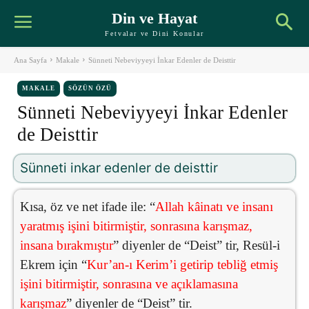
Din ve Hayat
Fetvalar ve Dini Konular
Ana Sayfa
Makale
Sünneti Nebeviyyeyi İnkar Edenler de Deisttir
MAKALE
SÖZÜN ÖZÜ
Sünneti Nebeviyyeyi İnkar Edenler
de Deisttir
Sünneti inkar edenler de deisttir
Kısa, öz ve net ifade ile: “
Allah kâinatı ve insanı
yaratmış işini bitirmiştir, sonrasına karışmaz,
insana bırakmıştır
” diyenler de “Deist” tir, Resül-i
Ekrem için “
Kur’an-ı Kerim’i getirip tebliğ etmiş
işini bitirmiştir, sonrasına ve açıklamasına
karışmaz
” diyenler de “Deist” tir.