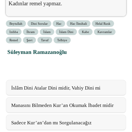
Kadınlar remel yapmaz.
Beytullah
Dini Sorular
Hac
Hac İlmihali
Helal Rızık
Izdıba
İhram
İslam
İslam Dini
Kabe
Kavramlar
Remel
Şavt
Tavaf
Telbiye
Süleyman Ramazanoğlu
İslâm Dini Atalar Dini midir, Vahiy Dini mi
Manasını Bilmeden Kur’an Okumak İbadet midir
Sadece Kur’an’dan mı Sorgulanacağız