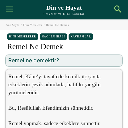
Din ve Hayat
Fetvalar ve Dini Konular
Ana Sayfa
Dini Meseleler
Remel Ne Demek
DINI MESELELER
HAC İLMIHALI
KAVRAMLAR
Remel Ne Demek
Remel ne demektir?
Remel, Kâbe’yi tavaf ederken ilk üç şavtta
erkeklerin çevik adımlarla, hafif koşar gibi
yürümeleridir.
Bu, Resûlullah Efendimizin sünnetidir.
Remel yapmak, sadece erkeklere sünnettir.