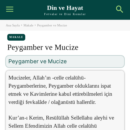
Din ve Hayat
Fetvalar ve Dini Konular
Ana Sayfa
Makale
Peygamber ve Mucize
MAKALE
Peygamber ve Mucize
Peygamber ve Mucize
Mucizeler, Allah’ın -celle celalühü-
Peygamberlerine, Peygamber olduklarını ispat
etmek ve Kavimlerine kabul ettirebilmeleri için
verdiği fevkalâde / olağanüstü hallerdir.
Kur’an-ı Kerim, Resülüllah Sellellahu aleyhi ve
Sellem Efendimizin Allah celle celalühü