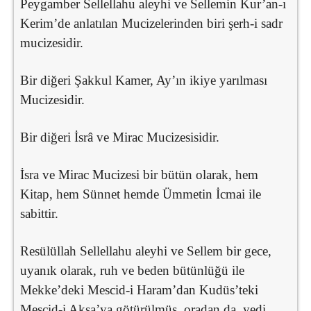
Peygamber Sellellahu aleyhi ve Sellemin Kur’an-ı
Kerim’de anlatılan Mucizelerinden biri şerh-i sadr
mucizesidir.
Bir diğeri Şakkul Kamer, Ay’ın ikiye yarılması
Mucizesidir.
Bir diğeri İsrâ ve Mirac Mucizesisidir.
İsra ve Mirac Mucizesi bir bütün olarak, hem
Kitap, hem Sünnet hemde Ümmetin İcmai ile
sabittir.
Resülüllah Sellellahu aleyhi ve Sellem bir gece,
uyanık olarak, ruh ve beden bütünlüğü ile
Mekke’deki Mescid-i Haram’dan Kudüs’teki
Mescid-i Aksa’ya götürülmüş, oradan da, yedi