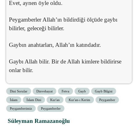
Evet, aynen öyle oldu.
Peygamberler Allah’ın bildirdiği ölçüde gaybı
bilirler, geleceği bilirler.
Gaybın anahtarları, Allah’ın katındadır.
Gaybı Allah bilir. Bir de Allah kimlere bildirirse
onlar bilir.
Dini Sorular
Dinvehayat
Fetva
Gayb
Gayb Bilgisi
İslam
İslam Dini
Kur'an
Kur'an-ı Kerim
Peygamber
Peygamberimiz
Peygamberler
Süleyman Ramazanoğlu