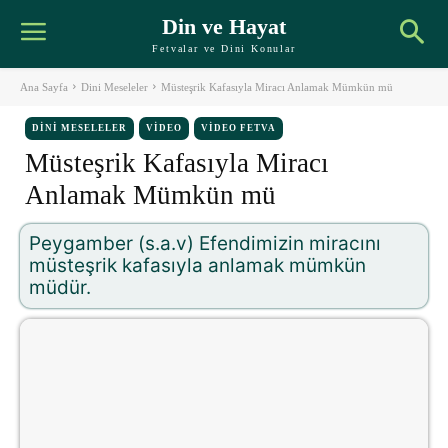
Din ve Hayat
Fetvalar ve Dini Konular
Ana Sayfa
Dini Meseleler
Müsteşrik Kafasıyla Miracı Anlamak Mümkün mü
DINI MESELELER
VIDEO
VIDEO FETVA
Müsteşrik Kafasıyla Miracı
Anlamak Mümkün mü
Peygamber (s.a.v) Efendimizin miracını
müsteşrik kafasıyla anlamak mümkün
müdür.