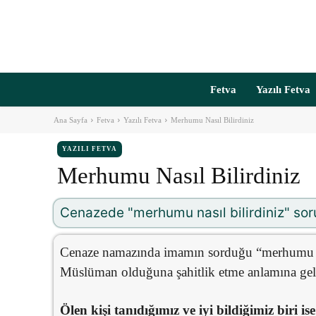
Fetva
Yazılı Fetva
Ana Sayfa
Fetva
Yazılı Fetva
Merhumu Nasıl Bilirdiniz
YAZILI FETVA
Merhumu Nasıl Bilirdiniz
Cenazede "merhumu nasıl bilirdiniz" so
Cenaze namazında imamın sorduğu “merhumu nas
Müslüman olduğuna şahitlik etme anlamına geli
Ölen kişi tanıdığımız ve iyi bildiğimiz biri ise