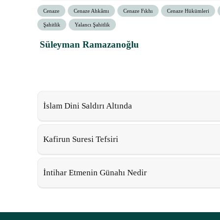
Cenaze
Cenaze Ahkâmı
Cenaze Fıkhı
Cenaze Hükümleri
Şahitlik
Yalancı Şahitlik
Süleyman Ramazanoğlu
İslam Dini Saldırı Altında
Kafirun Suresi Tefsiri
İntihar Etmenin Günahı Nedir