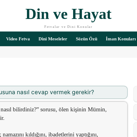
Din ve Hayat
Fetvalar ve Dini Konular
Video Fetva
Dini Meseleler
Sözün Özü
İman Konuları
rusuna nasıl cevap vermek gerekir?
ıl bilirdiniz?” sorusu, ölen kişinin Mümin,
r.
; namazını kıldığını, ibadetlerini yaptığını,