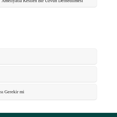
Ameliyatla Kesilen Bir Uzvun Defnedilmesi
ı Gerekir mi