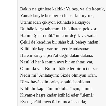
Bakın ne günlere kaldık: Ya beş, ya altı kopuk,
Yamaklarıyle beraber ki hepsi kılkuyruk,
Utanmadan çıkıyor, ictihâda kalkışıyor!
Bu hâle karşı tahammül hakikaten pek zor.
Harîmi Şer’-i mübînin ahır değil… Oradan
Çekil de kendine bir sâha bul, behey nâdan!
Kilitli bir kapı var orta yerde anlaşana:
Harem-sârây-ı Şerî’at değil dalan dalana.
Nasıl ki her kapının ayrı bir anahtarı var,
Onun da var. Bunu idrâk eder birinci nazar.
Nedir mi? Anlatayım: Sizde olmıyan irfan.
Biraz hayâ edin öyleyse şaklabanlıktan!
Kilitlidir kapı “ümmî duhât” için, amma
Kıyâm-ı haşre kadar ictihâd eder “ulemâ”.
Evet, şerâiti mevcûd olunca insanda;