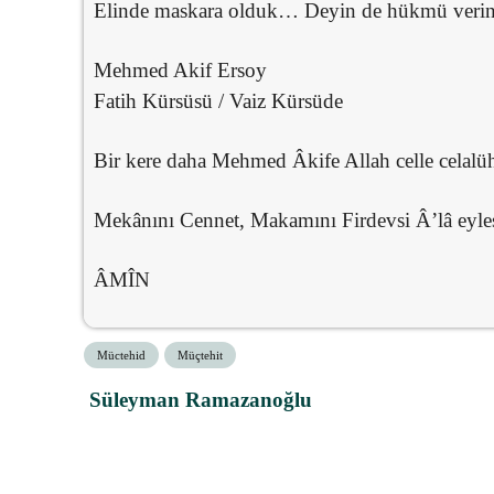
Elinde maskara olduk… Deyin de hükmü verin
Mehmed Akif Ersoy
Fatih Kürsüsü / Vaiz Kürsüde
Bir kere daha Mehmed Âkife Allah celle celalüh
Mekânını Cennet, Makamını Firdevsi Â’lâ eyle
ÂMÎN
Müctehid
Müçtehit
Süleyman Ramazanoğlu