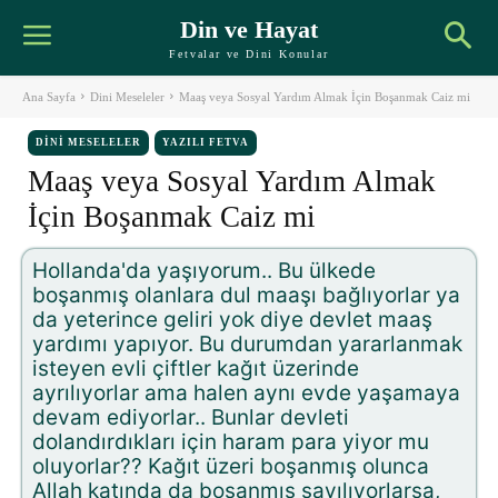
Din ve Hayat
Fetvalar ve Dini Konular
Ana Sayfa
Dini Meseleler
Maaş veya Sosyal Yardım Almak İçin Boşanmak Caiz mi
DINI MESELELER
YAZILI FETVA
Maaş veya Sosyal Yardım Almak
İçin Boşanmak Caiz mi
Hollanda'da yaşıyorum.. Bu ülkede
boşanmış olanlara dul maaşı bağlıyorlar ya
da yeterince geliri yok diye devlet maaş
yardımı yapıyor. Bu durumdan yararlanmak
isteyen evli çiftler kağıt üzerinde
ayrılıyorlar ama halen aynı evde yaşamaya
devam ediyorlar.. Bunlar devleti
dolandırdıkları için haram para yiyor mu
oluyorlar?? Kağıt üzeri boşanmış olunca
Allah katında da boşanmış sayılıyorlarsa,