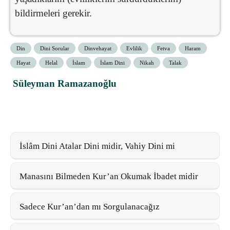
bildirmeleri gerekir.
Din
Dini Sorular
Dinvehayat
Evlilik
Fetva
Haram
Hayat
Helal
İslam
İslam Dini
Nikah
Talak
Süleyman Ramazanoğlu
İslâm Dini Atalar Dini midir, Vahiy Dini mi
Manasını Bilmeden Kur’an Okumak İbadet midir
Sadece Kur’an’dan mı Sorgulanacağız