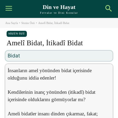
Din ve Hayat
Fetvalar ve Dini Konular
Ana Sayfa
Sözün Özü
Amelî Bidat, İtikadî Bidat
SÖZÜN ÖZÜ
Amelî Bidat, İtikadî Bidat
Bidat
İnsanların amel yönünden bidat içerisinde
olduğunu iddia edenler!
Kendilerinin inanç yönünden (itikadî) bidat
içerisinde olduklarını görmüyorlar mı?
Ameli bidatler insanı dinden çıkarmaz, fakat;