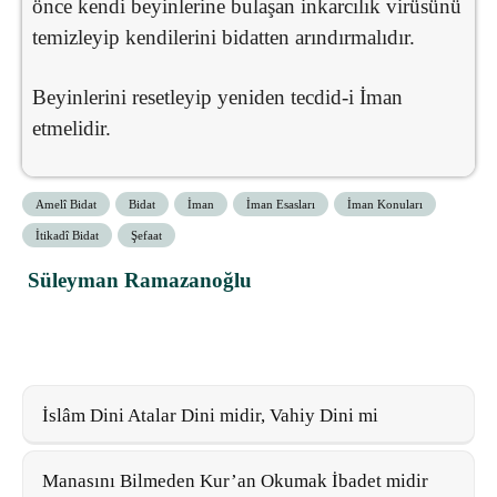
önce kendi beyinlerine bulaşan inkarcılık virüsünü
temizleyip kendilerini bidatten arındırmalıdır.
Beyinlerini resetleyip yeniden tecdid-i İman
etmelidir.
Amelî Bidat
Bidat
İman
İman Esasları
İman Konuları
İtikadî Bidat
Şefaat
Süleyman Ramazanoğlu
İslâm Dini Atalar Dini midir, Vahiy Dini mi
Manasını Bilmeden Kur’an Okumak İbadet midir