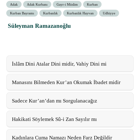
Adak
Adak Kurbanı
Gayr-i Müslim
Kurban
Kurban Bayramı
Kurbanlık
Kurbanlık Hayvan
Udhiyye
Süleyman Ramazanoğlu
İslâm Dini Atalar Dini midir, Vahiy Dini mi
Manasını Bilmeden Kur’an Okumak İbadet midir
Sadece Kur’an’dan mı Sorgulanacağız
Hakikati Söylemek Sû-i Zan Sayılır mı
Kadınlara Cuma Namazı Neden Farz Değildir