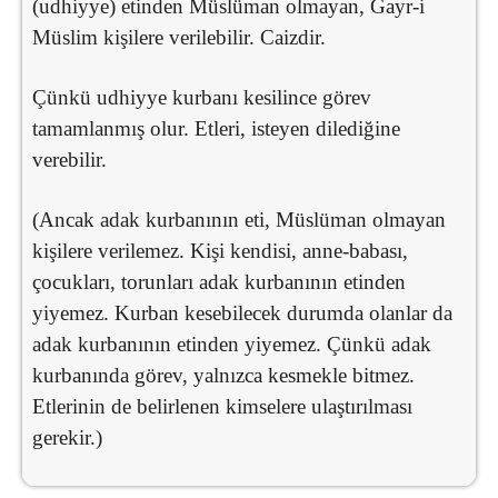
(udhiyye) etinden Müslüman olmayan, Gayr-i
Müslim kişilere verilebilir. Caizdir.
Çünkü udhiyye kurbanı kesilince görev
tamamlanmış olur. Etleri, isteyen dilediğine
verebilir.
(Ancak adak kurbanının eti, Müslüman olmayan
kişilere verilemez. Kişi kendisi, anne-babası,
çocukları, torunları adak kurbanının etinden
yiyemez. Kurban kesebilecek durumda olanlar da
adak kurbanının etinden yiyemez. Çünkü adak
kurbanında görev, yalnızca kesmekle bitmez.
Etlerinin de belirlenen kimselere ulaştırılması
gerekir.)