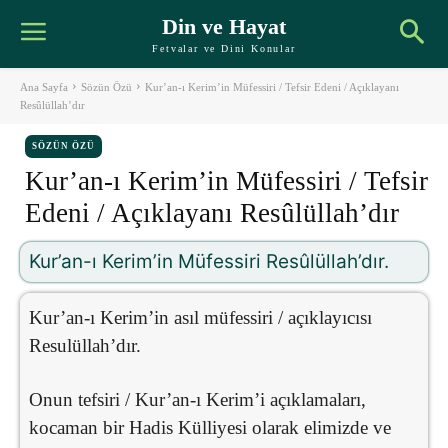
Din ve Hayat
Fetvalar ve Dini Konular
Ana Sayfa
Sözün Özü
Kur’an-ı Kerim’in Müfessiri / Tefsir Edeni / Açıklayanı
Resûlüllah’dır
SÖZÜN ÖZÜ
Kur’an-ı Kerim’in Müfessiri / Tefsir
Edeni / Açıklayanı Resûlüllah’dır
Kur’an-ı Kerim’in Müfessiri Resûlüllah’dır.
Kur’an-ı Kerim’in asıl müfessiri / açıklayıcısı
Resulüllah’dır.
Onun tefsiri / Kur’an-ı Kerim’i açıklamaları,
kocaman bir Hadis Külliyesi olarak elimizde ve