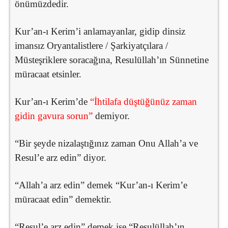
önümüzdedir.
Kur’an-ı Kerim’i anlamayanlar, gidip dinsiz
imansız Oryantalistlere / Şarkiyatçılara /
Müsteşriklere soracağına, Resulüllah’ın Sünnetine
müracaat etsinler.
Kur’an-ı Kerim’de
“İhtilafa düştüğünüz zaman
gidin gavura sorun”
demiyor.
“Bir şeyde nizalaştığınız zaman Onu Allah’a ve
Resul’e arz edin” diyor.
“Allah’a arz edin” demek “Kur’an-ı Kerim’e
müracaat edin” demektir.
“Resul’e arz edin” demek ise “Resulüllah’ın