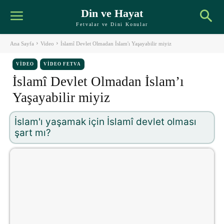
Din ve Hayat
Fetvalar ve Dini Konular
Ana Sayfa
Video
İslamî Devlet Olmadan İslam'ı Yaşayabilir miyiz
VIDEO
VIDEO FETVA
İslamî Devlet Olmadan İslam’ı
Yaşayabilir miyiz
İslam'ı yaşamak için İslamî devlet olması
şart mı?