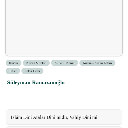
Kur'an
Kur'an Sureleri
Kur'an-ı Kerim
Kur'an-ı Kerim Tefsiri
Tefsir
Tefsir Dersi
Süleyman Ramazanoğlu
İslâm Dini Atalar Dini midir, Vahiy Dini mi