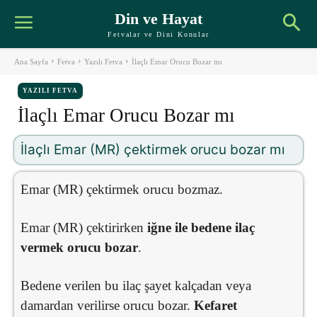
Din ve Hayat
Fetvalar ve Dini Konular
Ana Sayfa
Fetva
Yazılı Fetva
İlaçlı Emar Orucu Bozar mı
YAZILI FETVA
İlaçlı Emar Orucu Bozar mı
İlaçlı Emar (MR) çektirmek orucu bozar mı
Emar (MR) çektirmek orucu bozmaz.
Emar (MR) çektirirken
iğne ile bedene ilaç
vermek orucu bozar
.
Bedene verilen bu ilaç şayet kalçadan veya
damardan verilirse orucu bozar.
Kefaret