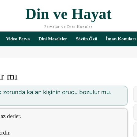
Din ve Hayat
Fetvalar ve Dini Konular
Video Fetva
Dini Meseleler
Sözün Özü
İman Konuları
r mı
 zorunda kalan kişinin orucu bozulur mu.
z derler.
rdir.