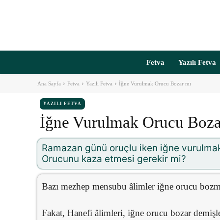
Fetva
Yazılı Fetva
Ana Sayfa
Fetva
Yazılı Fetva
İğne Vurulmak Orucu Bozar mı
YAZILI FETVA
İğne Vurulmak Orucu Boza
Ramazan günü oruçlu iken iğne vurulmak
Orucunu kaza etmesi gerekir mi?
Bazı mezhep mensubu âlimler iğne orucu bozma
Fakat, Hanefi âlimleri, iğne orucu bozar demişle