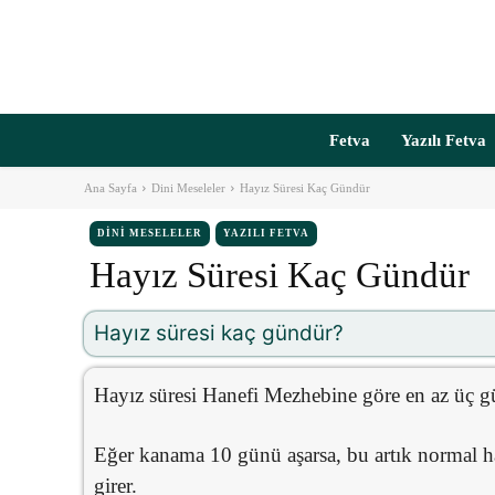
Fetva
Yazılı Fetva
Ana Sayfa
Dini Meseleler
Hayız Süresi Kaç Gündür
DINI MESELELER
YAZILI FETVA
Hayız Süresi Kaç Gündür
Hayız süresi kaç gündür?
Hayız süresi Hanefi Mezhebine göre en az üç g
Eğer kanama 10 günü aşarsa, bu artık normal h
girer.