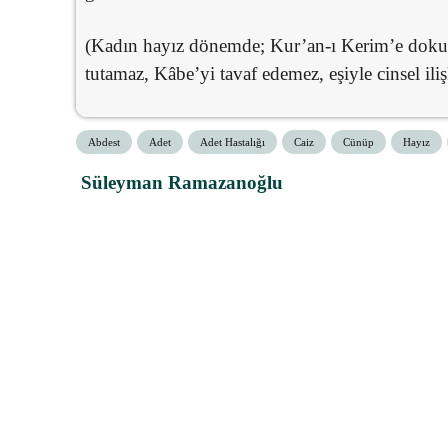
(Kadın hayız dönemde; Kur’an-ı Kerim’e doku
tutamaz, Kâbe’yi tavaf edemez, eşiyle cinsel il
Abdest
Adet
Adet Hastalığı
Caiz
Cünüp
Hayız
Süleyman Ramazanoğlu