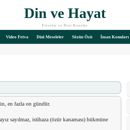
Din ve Hayat
Fetvalar ve Dini Konular
Video Fetva
Dini Meseleler
Sözün Özü
İman Konuları
ün, en fazla on gündür.
ayız sayılmaz, istihaza (özür kanaması) hükmüne