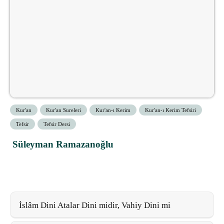
Kur'an
Kur'an Sureleri
Kur'an-ı Kerim
Kur'an-ı Kerim Tefsiri
Tefsir
Tefsir Dersi
Süleyman Ramazanoğlu
İslâm Dini Atalar Dini midir, Vahiy Dini mi