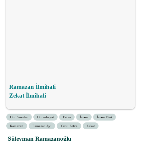
Ramazan İlmihali
Zekat İlmihali
Dini Sorular
Dinvehayat
Fetva
İslam
İslam Dini
Ramazan
Ramazan Ayı
Yazılı Fetva
Zekat
Süleyman Ramazanoğlu