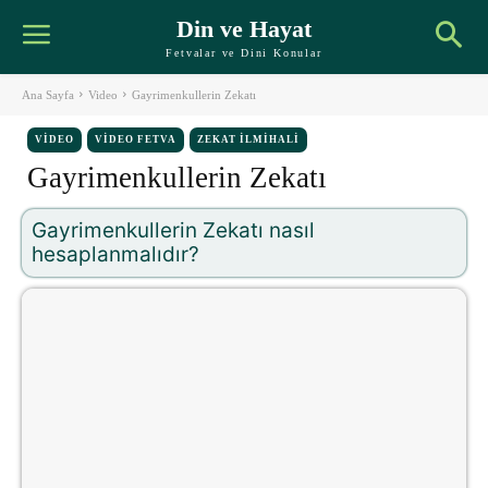
Din ve Hayat
Fetvalar ve Dini Konular
Ana Sayfa
Video
Gayrimenkullerin Zekatı
VIDEO
VIDEO FETVA
ZEKAT İLMIHALI
Gayrimenkullerin Zekatı
Gayrimenkullerin Zekatı nasıl
hesaplanmalıdır?