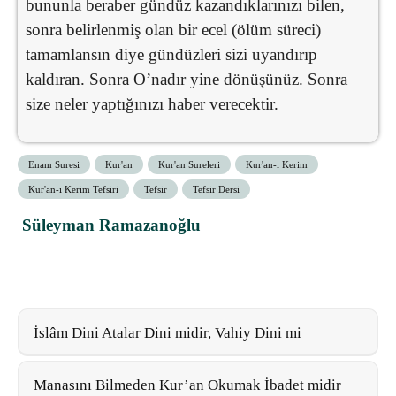
bununla beraber gündüz kazandıklarınızı bilen,
sonra belirlenmiş olan bir ecel (ölüm süreci)
tamamlansın diye gündüzleri sizi uyandırıp
kaldıran. Sonra O’nadır yine dönüşünüz. Sonra
size neler yaptığınızı haber verecektir.
Enam Suresi
Kur'an
Kur'an Sureleri
Kur'an-ı Kerim
Kur'an-ı Kerim Tefsiri
Tefsir
Tefsir Dersi
Süleyman Ramazanoğlu
İslâm Dini Atalar Dini midir, Vahiy Dini mi
Manasını Bilmeden Kur’an Okumak İbadet midir