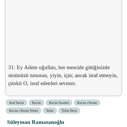
31: Ey Adem oğulları, her mescide gittiğinizde
süsünüzü tutunun, yiyin, için; ancak israf etmeyin,
çünkü O, israf edenleri sevmez.
Araf Suresi
Kur'an
Kur'an Sureleri
Kur'an-ı Kerim
Kur'an-ı Kerim Tefsiri
Tefsir
Tefsir Dersi
Süleyman Ramazanoğlu