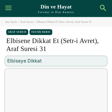
Din ve Hayat
Fetvalar ve Dini Konular
Ana Sayfa
Araf Suresi
Elbisene Dikkat Et (Setr-i Avret), Araf Suresi 31
ARAF SURESI
TEFSIR DERSI
Elbisene Dikkat Et (Setr-i Avret),
Araf Suresi 31
Elbiseye Dikkat