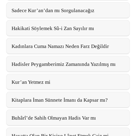
Sadece Kur’an’dan mı Sorgulanacağız
Hakikati Söylemek Sû-i Zan Sayılır mı
Kadınlara Cuma Namazı Neden Farz Değildir
Hadisler Peygamberimiz Zamanında Yazılmış mı
Kur’an Yetmez mi
Kitaplara İman Sünnete İmanı da Kapsar mı?
Buhârî’de Sahih Olmayan Hadis Var mı
Hayatta Olan Bir Kişiye Lânet Etmek Caiz mi