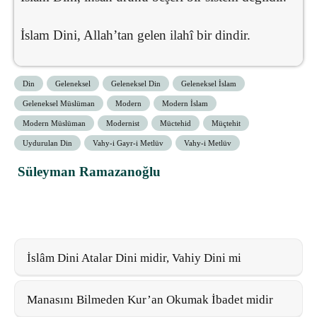
İslam Dini, Allah’tan gelen ilahî bir dindir.
Din
Geleneksel
Geleneksel Din
Geleneksel İslam
Geleneksel Müslüman
Modern
Modern İslam
Modern Müslüman
Modernist
Müctehid
Müçtehit
Uydurulan Din
Vahy-i Gayr-i Metlüv
Vahy-i Metlüv
Süleyman Ramazanoğlu
İslâm Dini Atalar Dini midir, Vahiy Dini mi
Manasını Bilmeden Kur’an Okumak İbadet midir