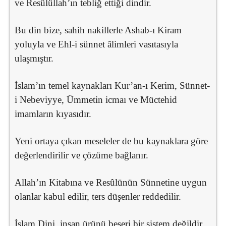
ve Resûlüllah’ın tebliğ ettiği dindir.
Bu din bize, sahih nakillerle Ashab-ı Kiram
yoluyla ve Ehl-i sünnet âlimleri vasıtasıyla
ulaşmıştır.
İslam’ın temel kaynakları Kur’an-ı Kerim, Sünnet-
i Nebeviyye, Ümmetin icmaı ve Müctehid
imamların kıyasıdır.
Yeni ortaya çıkan meseleler de bu kaynaklara göre
değerlendirilir ve çözüme bağlanır.
Allah’ın Kitabına ve Resûlünün Sünnetine uygun
olanlar kabul edilir, ters düşenler reddedilir.
İslam Dini, insan ürünü beşeri bir sistem değildir.