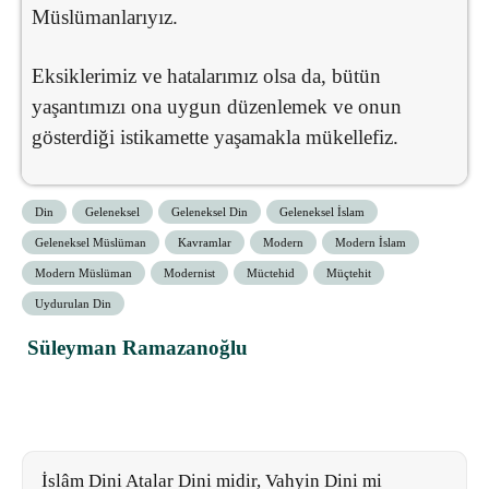
Müslümanlarıyız.
Eksiklerimiz ve hatalarımız olsa da, bütün
yaşantımızı ona uygun düzenlemek ve onun
gösterdiği istikamette yaşamakla mükellefiz.
Din
Geleneksel
Geleneksel Din
Geleneksel İslam
Geleneksel Müslüman
Kavramlar
Modern
Modern İslam
Modern Müslüman
Modernist
Müctehid
Müçtehit
Uydurulan Din
Süleyman Ramazanoğlu
İslâm Dini Atalar Dini midir, Vahyin Dini mi