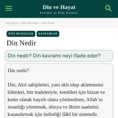
Din ve Hayat
Fetvalar ve Dini Konular
Ana Sayfa
Dini Meseleler
Din Nedir
DINI MESELELER
KAVRAMLAR
Din Nedir
Din nedir? Din kavramı neyi ifade eder?
Din nedir?
Din; Akıl sahiplerini, yani aklı olup akletmesini
bilenleri, hür iradeleriyle, kendileri için bizzat ve
kesin olarak hayırlı olana yönlendiren, Allah’ın
insanlığı yönetmek, dünya ve âhiret saadetini
kazandırmak için indirdiği ilâhî bir sistemdir.