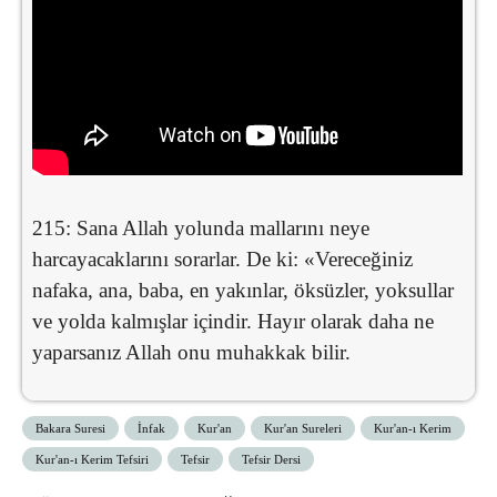
215: Sana Allah yolunda mallarını neye
harcayacaklarını sorarlar. De ki: «Vereceğiniz
nafaka, ana, baba, en yakınlar, öksüzler, yoksullar
ve yolda kalmışlar içindir. Hayır olarak daha ne
yaparsanız Allah onu muhakkak bilir.
Bakara Suresi
İnfak
Kur'an
Kur'an Sureleri
Kur'an-ı Kerim
Kur'an-ı Kerim Tefsiri
Tefsir
Tefsir Dersi