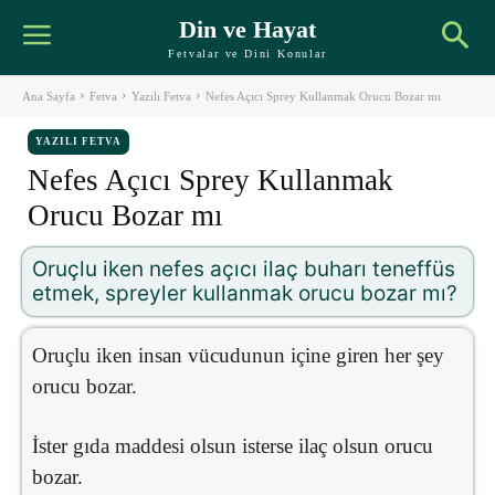
Din ve Hayat
Fetvalar ve Dini Konular
Ana Sayfa
Fetva
Yazılı Fetva
Nefes Açıcı Sprey Kullanmak Orucu Bozar mı
YAZILI FETVA
Nefes Açıcı Sprey Kullanmak
Orucu Bozar mı
Oruçlu iken nefes açıcı ilaç buharı teneffüs
etmek, spreyler kullanmak orucu bozar mı?
Oruçlu iken insan vücudunun içine giren her şey
orucu bozar.
İster gıda maddesi olsun isterse ilaç olsun orucu
bozar.