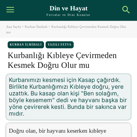
Din ve Hayat
Fetvalar ve Dini Konular
Ana Sayfa
Kurban İlmihali
Kurbanlığı Kıbleye Çevirmeden Kesmek Doğru Olur
mu
KURBAN İLMIHALI
YAZILI FETVA
Kurbanlığı Kıbleye Çevirmeden
Kesmek Doğru Olur mu
Kurbanımızı kesmesi için Kasap çağırdık.
Birlikte Kurbanlığımızı Kıbleye doğru, yere
uzattık. Bu kasap olan kişi "Ben solağım,
böyle kesemem" dedi ve hayvanı başka bir
yöne çevirerek kesti. Bunda bir sakınca var
mıdır.
Doğru olan, bir hayvanı keserken kıbleye