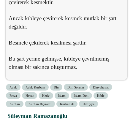
çevirerek kesmektir.
Ancak kıbleye çevirerek kesmek mutlak bir şart
değildir.
Besmele çekilerek kesilmesi şarttır.
Bu şart yerine gelmişse, kıbleye çevrilmemiş
olması bir sakınca oluşturmaz.
Adak
Adak Kurbanı
Din
Dini Sorular
Dinvehayat
Fetva
Hayat
Hedy
İslam
İslam Dini
Kıble
Kurban
Kurban Bayramı
Kurbanlık
Udhiyye
Süleyman Ramazanoğlu