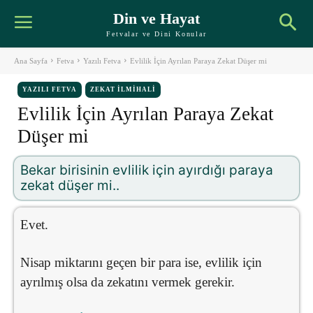
Din ve Hayat
Fetvalar ve Dini Konular
Ana Sayfa
Fetva
Yazılı Fetva
Evlilik İçin Ayrılan Paraya Zekat Düşer mi
YAZILI FETVA
ZEKAT İLMIHALI
Evlilik İçin Ayrılan Paraya Zekat
Düşer mi
Bekar birisinin evlilik için ayırdığı paraya
zekat düşer mi..
Evet.
Nisap miktarını geçen bir para ise, evlilik için
ayrılmış olsa da zekatını vermek gerekir.