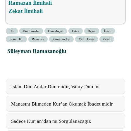
Ramazan İlmihali
Zekat İlmihali
Din
Dini Sorular
Dinvehayat
Fetva
Hayat
İslam
İslam Dini
Ramazan
Ramazan Ayı
Yazılı Fetva
Zekat
Süleyman Ramazanoğlu
İslâm Dini Atalar Dini midir, Vahiy Dini mi
Manasını Bilmeden Kur’an Okumak İbadet midir
Sadece Kur’an’dan mı Sorgulanacağız