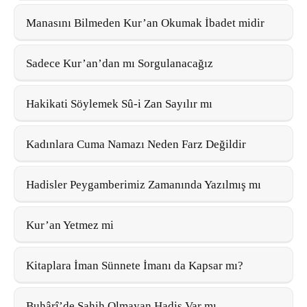
Manasını Bilmeden Kur’an Okumak İbadet midir
Sadece Kur’an’dan mı Sorgulanacağız
Hakikati Söylemek Sû-i Zan Sayılır mı
Kadınlara Cuma Namazı Neden Farz Değildir
Hadisler Peygamberimiz Zamanında Yazılmış mı
Kur’an Yetmez mi
Kitaplara İman Sünnete İmanı da Kapsar mı?
Buhârî’de Sahih Olmayan Hadis Var mı