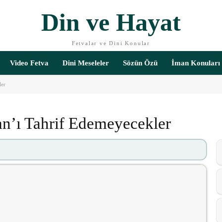
Din ve Hayat
Fetvalar ve Dini Konular
Video Fetva
Dini Meseleler
Sözün Özü
İman Konuları
ler
an’ı Tahrif Edemeyecekler