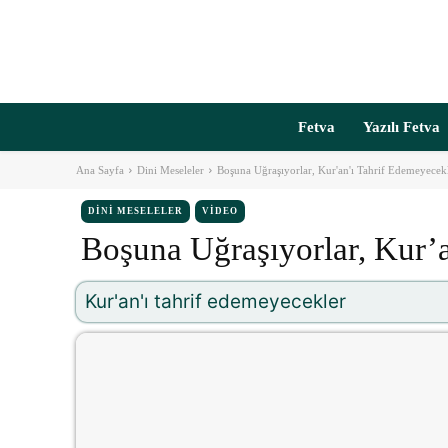
Fetva
Yazılı Fetva
Ana Sayfa
Dini Meseleler
Boşuna Uğraşıyorlar, Kur'an'ı Tahrif Edemeyecek
DINI MESELELER
VIDEO
Boşuna Uğraşıyorlar, Kur’
Kur'an'ı tahrif edemeyecekler