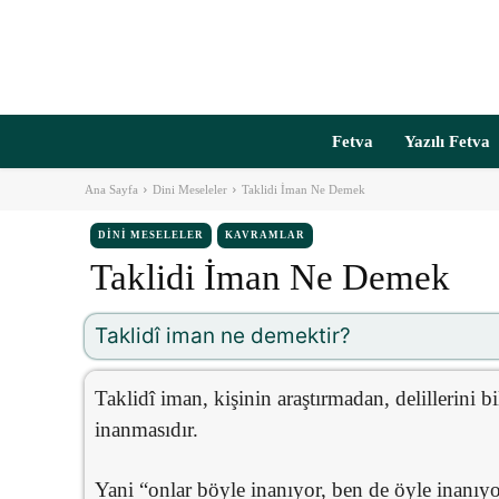
Fetva
Yazılı Fetva
Ana Sayfa
Dini Meseleler
Taklidi İman Ne Demek
DINI MESELELER
KAVRAMLAR
Taklidi İman Ne Demek
Taklidî iman ne demektir?
Taklidî iman, kişinin araştırmadan, delillerini
inanmasıdır.
Yani “onlar böyle inanıyor, ben de öyle inanıy