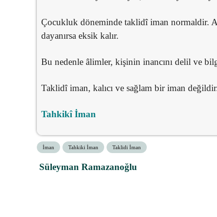
Çocukluk döneminde taklidî iman normaldir. An
dayanırsa eksik kalır.
Bu nedenle âlimler, kişinin inancını delil ve bil
Taklidî iman, kalıcı ve sağlam bir iman değildir
Tahkikî İman
İman
Tahkiki İman
Taklidi İman
Süleyman Ramazanoğlu