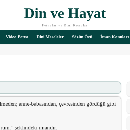
Din ve Hayat
Fetvalar ve Dini Konular
Video Fetva
Dini Meseleler
Sözün Özü
İman Konuları
 bilmeden; anne-babasından, çevresinden gördüğü gibi
orum.” şeklindeki imandır.