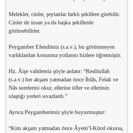
Melekler, cinler, şeytanlar farklı şekillere girebilir.
Cinler de insan ya da başka şekillerde
görünebilirler.
Peygamber Efendimiz (s.a.v.), bu görünmeyen
varlıklardan korunma yollarını bizlere öğretmiştir.
Hz. Âişe validemiz şöyle anlatır: “Resûlullah
(s.a.v.) her akşam yatmadan önce İhlâs, Felak ve
Nâs surelerini okur, ellerine üfler ve ellerinin
ulaştığı yerleri sıvazlardı.”
Ayrıca Peygamberimiz şöyle buyurmuştur:
“Kim akşam yatmadan önce Âyetü’l-Kürsî okursa,