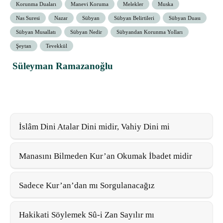
Korunma Duaları
Manevi Koruma
Melekler
Muska
Nas Suresi
Nazar
Sübyan
Sübyan Belirtileri
Sübyan Duası
Sübyan Musallatı
Sübyan Nedir
Sübyandan Korunma Yolları
Şeytan
Tevekkül
Süleyman Ramazanoğlu
İslâm Dini Atalar Dini midir, Vahiy Dini mi
Manasını Bilmeden Kur’an Okumak İbadet midir
Sadece Kur’an’dan mı Sorgulanacağız
Hakikati Söylemek Sû-i Zan Sayılır mı