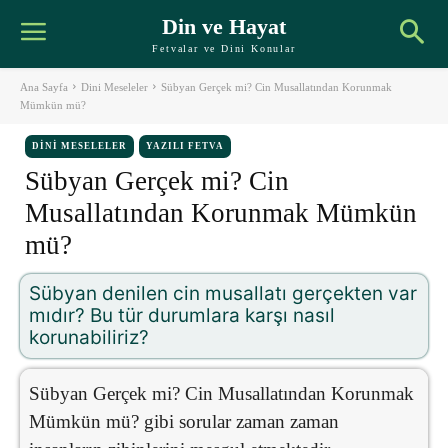
Din ve Hayat
Fetvalar ve Dini Konular
Ana Sayfa
Dini Meseleler
Sübyan Gerçek mi? Cin Musallatından Korunmak
Mümkün mü?
DINI MESELELER
YAZILI FETVA
Sübyan Gerçek mi? Cin
Musallatından Korunmak Mümkün
mü?
Sübyan denilen cin musallatı gerçekten var
mıdır? Bu tür durumlara karşı nasıl
korunabiliriz?
Sübyan Gerçek mi? Cin Musallatından Korunmak
Mümkün mü? gibi sorular zaman zaman