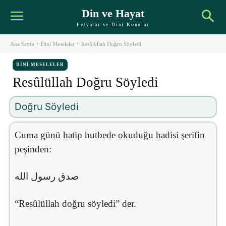
Din ve Hayat
Fetvalar ve Dini Konular
Ana Sayfa
Dini Meseleler
Resûlüllah Doğru Söyledi
DINI MESELELER
Resûlüllah Doğru Söyledi
Doğru Söyledi
Cuma günü hatip hutbede okuduğu hadisi şerifin
peşinden:
صدق رسول الله
“Resûlüllah doğru söyledi” der.