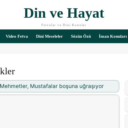
Din ve Hayat
Fetvalar ve Dini Konular
Video Fetva
Dini Meseleler
Sözün Özü
İman Konuları
kler
, Mehmetler, Mustafalar boşuna uğraşıyor