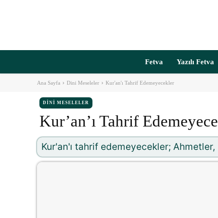
Fetva
Yazılı Fetva
Ana Sayfa
Dini Meseleler
Kur'an'ı Tahrif Edemeyecekler
DINI MESELELER
Kur’an’ı Tahrif Edemeyece
Kur'an'ı tahrif edemeyecekler; Ahmetler