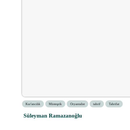
Kur'ancılık
Müsteşrik
Oryantalist
tahrif
Tahrifat
Süleyman Ramazanoğlu