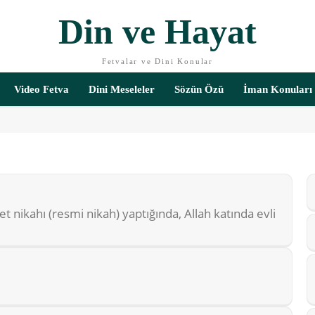
Din ve Hayat
Fetvalar ve Dini Konular
Video Fetva
Dini Meseleler
Sözün Özü
İman Konuları
t nikahı (resmi nikah) yaptığında, Allah katında evli