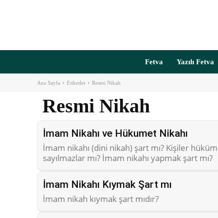
Fetva
Yazılı Fetva
Ana Sayfa
Etiketler
Resmi Nikah
Resmi Nikah
İmam Nikahı ve Hükumet Nikahı
İmam nikahı (dini nikah) şart mı? Kişiler hüküme
sayılmazlar mı? İmam nikahı yapmak şart mı?
İmam Nikahı Kıymak Şart mı
İmam nikah kıymak şart mıdır?